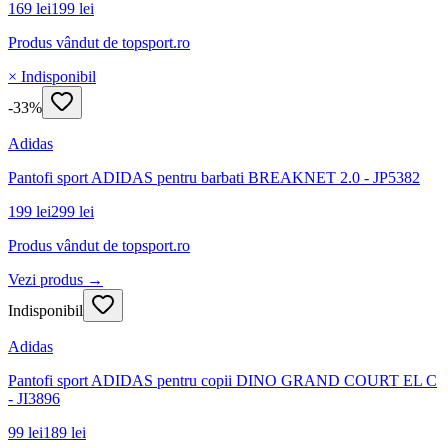
169 lei
199 lei
Produs vândut de
topsport.ro
× Indisponibil
-
33
%
Adidas
Pantofi sport ADIDAS pentru barbati BREAKNET 2.0 - JP5382
199 lei
299 lei
Produs vândut de
topsport.ro
Vezi produs →
Indisponibil
Adidas
Pantofi sport ADIDAS pentru copii DINO GRAND COURT EL C
- JI3896
99 lei
189 lei