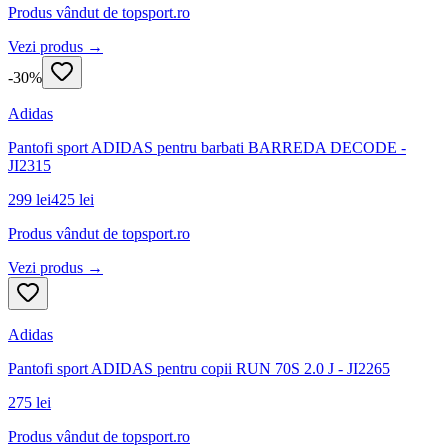
Produs vândut de
topsport.ro
Vezi produs →
-
30
%
Adidas
Pantofi sport ADIDAS pentru barbati BARREDA DECODE -
JI2315
299 lei
425 lei
Produs vândut de
topsport.ro
Vezi produs →
Adidas
Pantofi sport ADIDAS pentru copii RUN 70S 2.0 J - JI2265
275 lei
Produs vândut de
topsport.ro