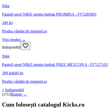
Nike
Pantofi sport NIKE pentru barbati PROMINA - FV5285001
349 lei
Produs vândut de
topsport.ro
Vezi produs →
Indisponibil
Nike
Pantofi sport NIKE pentru barbati FREE METCON 6 - FJ7127103
399 lei
649 lei
Produs vândut de
topsport.ro
× Indisponibil
(
1
/
53
)
Înainte →
Cum folosești catalogul Kicks.ro