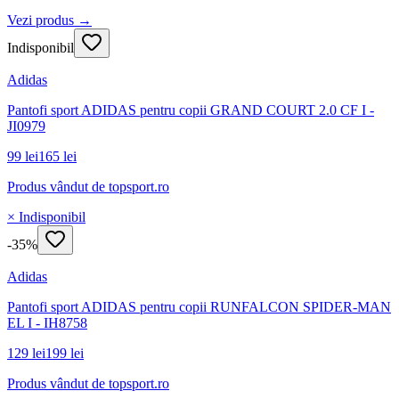
Vezi produs →
Indisponibil
Adidas
Pantofi sport ADIDAS pentru copii GRAND COURT 2.0 CF I -
JI0979
99 lei
165 lei
Produs vândut de
topsport.ro
× Indisponibil
-
35
%
Adidas
Pantofi sport ADIDAS pentru copii RUNFALCON SPIDER-MAN
EL I - IH8758
129 lei
199 lei
Produs vândut de
topsport.ro