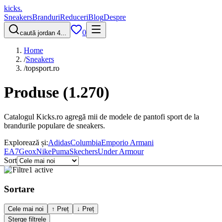
kicks
.
Sneakers
Branduri
Reduceri
Blog
Despre
0
caută jordan 4...
Home
/
Sneakers
/
topsport.ro
Produse
(
1.270
)
Catalogul Kicks.ro agregă mii de modele de pantofi sport de la
brandurile populare de sneakers.
Explorează și:
Adidas
Columbia
Emporio Armani
EA7
Geox
Nike
Puma
Skechers
Under Armour
Sort
Filtre
1 active
Sortare
Cele mai noi
↑ Preț
↓ Preț
Șterge filtrele