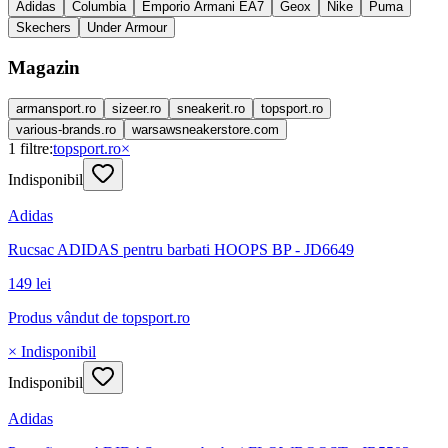
Adidas
Columbia
Emporio Armani EA7
Geox
Nike
Puma
Skechers
Under Armour
Magazin
armansport.ro
sizeer.ro
sneakerit.ro
topsport.ro
various-brands.ro
warsawsneakerstore.com
1
filtre:
topsport.ro
×
Indisponibil
Adidas
Rucsac ADIDAS pentru barbati HOOPS BP - JD6649
149 lei
Produs vândut de
topsport.ro
× Indisponibil
Indisponibil
Adidas