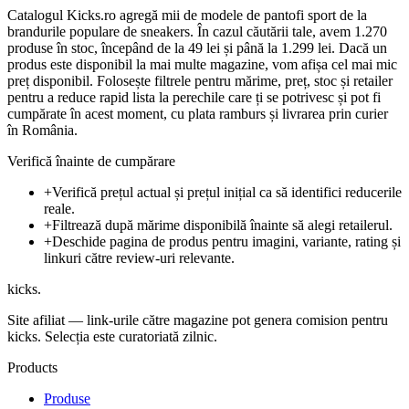
Catalogul Kicks.ro agregă mii de modele de pantofi sport de la
brandurile populare de sneakers. În cazul căutării tale, avem 1.270
produse în stoc, începând de la 49 lei și până la 1.299 lei. Dacă un
produs este disponibil la mai multe magazine, vom afișa cel mai mic
preț disponibil. Folosește filtrele pentru mărime, preț, stoc și retailer
pentru a reduce rapid lista la perechile care ți se potrivesc și pot fi
cumpărate în acest moment, cu plata ramburs și livrarea prin curier
în România.
Verifică înainte de cumpărare
+
Verifică prețul actual și prețul inițial ca să identifici reducerile
reale.
+
Filtrează după mărime disponibilă înainte să alegi retailerul.
+
Deschide pagina de produs pentru imagini, variante, rating și
linkuri către review-uri relevante.
kicks
.
Site afiliat — link-urile către magazine pot genera comision pentru
kicks. Selecția este curatoriată zilnic.
Products
Produse