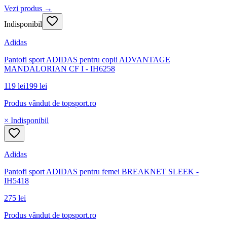
Vezi produs →
Indisponibil
Adidas
Pantofi sport ADIDAS pentru copii ADVANTAGE
MANDALORIAN CF I - IH6258
119 lei
199 lei
Produs vândut de
topsport.ro
× Indisponibil
Adidas
Pantofi sport ADIDAS pentru femei BREAKNET SLEEK -
IH5418
275 lei
Produs vândut de
topsport.ro