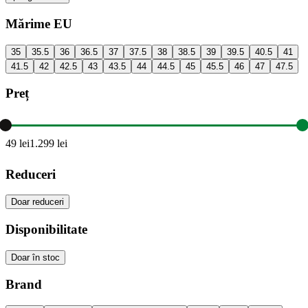
Mărime EU
35
35.5
36
36.5
37
37.5
38
38.5
39
39.5
40.5
41
41.5
42
42.5
43
43.5
44
44.5
45
45.5
46
47
47.5
Preț
49
lei
1.299
lei
Reduceri
Doar reduceri
Disponibilitate
Doar în stoc
Brand