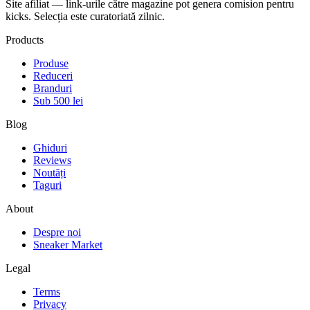
Site afiliat — link-urile către magazine pot genera comision pentru
kicks. Selecția este curatoriată zilnic.
Products
Produse
Reduceri
Branduri
Sub 500 lei
Blog
Ghiduri
Reviews
Noutăți
Taguri
About
Despre noi
Sneaker Market
Legal
Terms
Privacy