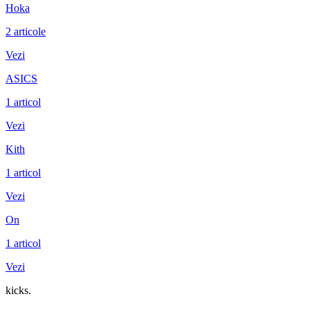
Hoka
2
articole
Vezi
ASICS
1
articol
Vezi
Kith
1
articol
Vezi
On
1
articol
Vezi
kicks
.