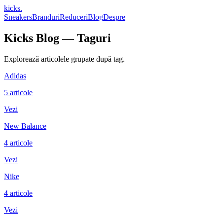
kicks
.
Sneakers
Branduri
Reduceri
Blog
Despre
Kicks Blog — Taguri
Explorează articolele grupate după tag.
Adidas
5
articole
Vezi
New Balance
4
articole
Vezi
Nike
4
articole
Vezi