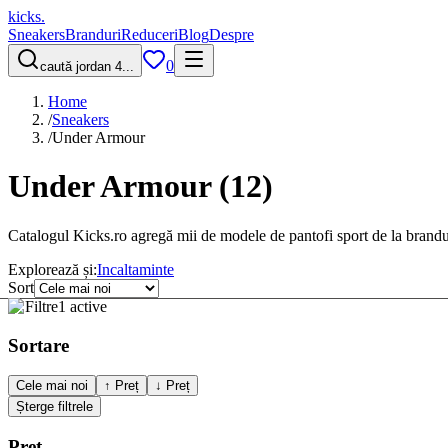
kicks
.
Sneakers
Branduri
Reduceri
Blog
Despre
0
caută jordan 4...
Home
/
Sneakers
/
Under Armour
Under Armour
(
12
)
Catalogul Kicks.ro agregă mii de modele de pantofi sport de la brandu
Explorează și:
Incaltaminte
Sort
Filtre
1 active
Sortare
Cele mai noi
↑ Preț
↓ Preț
Șterge filtrele
Preț