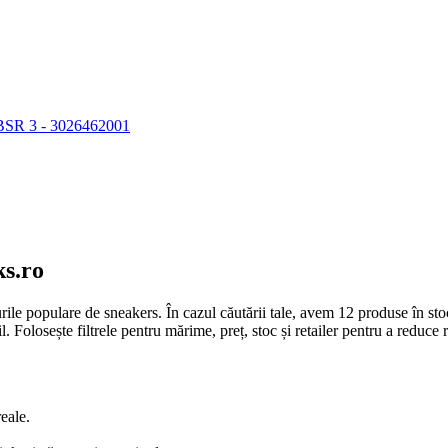
SR 3 - 3026462001
s.ro
ile populare de sneakers. În cazul căutării tale, avem 12 produse în stoc
Folosește filtrele pentru mărime, preț, stoc și retailer pentru a reduce rap
reale.