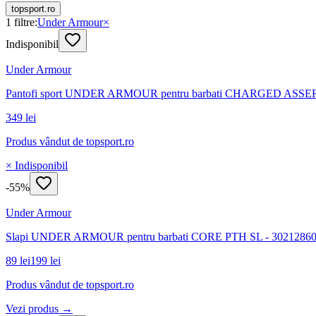
topsport.ro
1
filtre:
Under Armour
×
Indisponibil
Under Armour
Pantofi sport UNDER ARMOUR pentru barbati CHARGED ASSER
349 lei
Produs vândut de
topsport.ro
× Indisponibil
-
55
%
Under Armour
Slapi UNDER ARMOUR pentru barbati CORE PTH SL - 3021286
89 lei
199 lei
Produs vândut de
topsport.ro
Vezi produs →