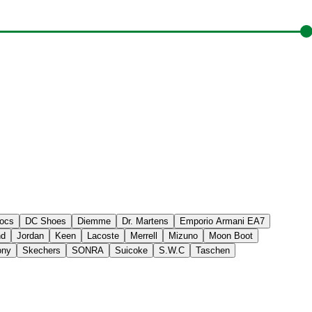
ocs
DC Shoes
Diemme
Dr. Martens
Emporio Armani EA7
nd
Jordan
Keen
Lacoste
Merrell
Mizuno
Moon Boot
ony
Skechers
SONRA
Suicoke
S.W.C
Taschen