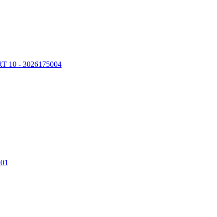
T 10 - 3026175004
001