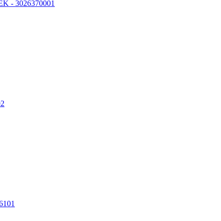
K - 3026370001
02
6101