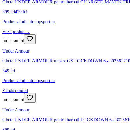
Ghete UNDER ARMOUR pentru barbati CHARGED MAVEN TRE
399 lei
479 lei
Produs vândut de
topsport.ro
Vezi produs →
Indisponibil
Under Armour
Ghete UNDER ARMOUR unisex GS LOCKDOWN 6 - 30256171
349 lei
Produs vândut de
topsport.ro
× Indisponibil
Indisponibil
Under Armour
Ghete UNDER ARMOUR pentru barbati LOCKDOWN 6 - 302561
399 lei