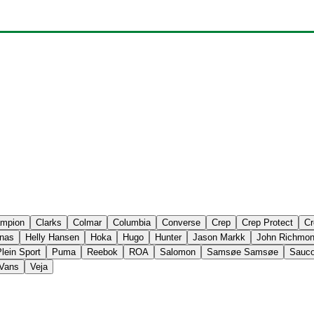
mpion
Clarks
Colmar
Columbia
Converse
Crep
Crep Protect
Cr
nas
Helly Hansen
Hoka
Hugo
Hunter
Jason Markk
John Richmo
lein Sport
Puma
Reebok
ROA
Salomon
Samsøe Samsøe
Sauc
Vans
Veja