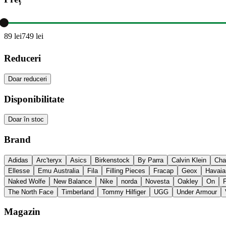
89
lei
749
lei
Reduceri
Doar reduceri
Disponibilitate
Doar în stoc
Brand
Adidas
Arc'teryx
Asics
Birkenstock
By Parra
Calvin Klein
Cha
Ellesse
Emu Australia
Fila
Filling Pieces
Fracap
Geox
Havaia
Naked Wolfe
New Balance
Nike
norda
Novesta
Oakley
On
P
The North Face
Timberland
Tommy Hilfiger
UGG
Under Armour
Magazin