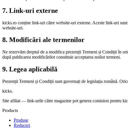
7. Link-uri externe
kicks.ro conține link-uri către website-uri externe. Aceste link-uri sunt
website-uri.
8. Modificări ale termenilor
Ne rezervăm dreptul de a modifica prezenții Termeni și Condiții în oric
după publicarea modificărilor constituie acceptarea noilor termeni.
9. Legea aplicabilă
Prezenții Termeni și Condiții sunt guvernați de legislația română. Oric
kicks
.
Site afiliat — link-urile către magazine pot genera comision pentru kick
Products
Produse
Reduceri