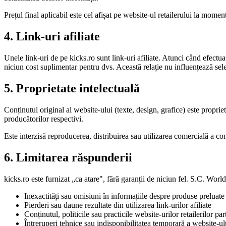
Prețul final aplicabil este cel afișat pe website-ul retailerului la mome
4. Link-uri afiliate
Unele link-uri de pe kicks.ro sunt link-uri afiliate. Atunci când efectu
niciun cost suplimentar pentru dvs. Această relație nu influențează sel
5. Proprietate intelectuală
Conținutul original al website-ului (texte, design, grafice) este proprie
producătorilor respectivi.
Este interzisă reproducerea, distribuirea sau utilizarea comercială a c
6. Limitarea răspunderii
kicks.ro este furnizat „ca atare", fără garanții de niciun fel. S.C. W
Inexactități sau omisiuni în informațiile despre produse preluate
Pierderi sau daune rezultate din utilizarea link-urilor afiliate
Conținutul, politicile sau practicile website-urilor retailerilor par
Întreruperi tehnice sau indisponibilitatea temporară a website-ul