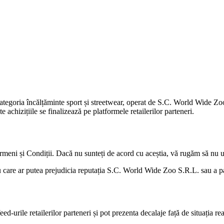
 categoria încălțăminte sport și streetwear, operat de S.C. World Wide 
 achizițiile se finalizează pe platformele retailerilor parteneri.
ermeni și Condiții. Dacă nu sunteți de acord cu aceștia, vă rugăm să nu ut
au care ar putea prejudicia reputația S.C. World Wide Zoo S.R.L. sau a pa
feed-urile retailerilor parteneri și pot prezenta decalaje față de situația 