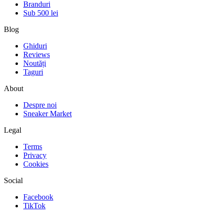
Branduri
Sub 500 lei
Blog
Ghiduri
Reviews
Noutăți
Taguri
About
Despre noi
Sneaker Market
Legal
Terms
Privacy
Cookies
Social
Facebook
TikTok