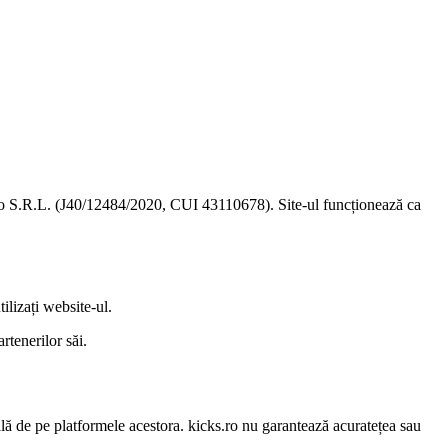
Zoo S.R.L. (J40/12484/2020, CUI 43110678). Site-ul funcționează ca
ilizați website-ul.
rtenerilor săi.
reală de pe platformele acestora. kicks.ro nu garantează acuratețea sau