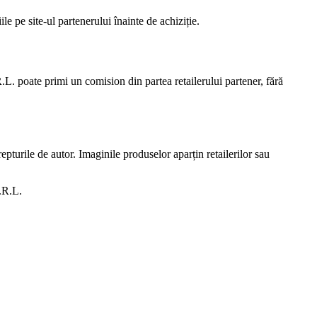
e pe site-ul partenerului înainte de achiziție.
.L. poate primi un comision din partea retailerului partener, fără
epturile de autor. Imaginile produselor aparțin retailerilor sau
S.R.L.