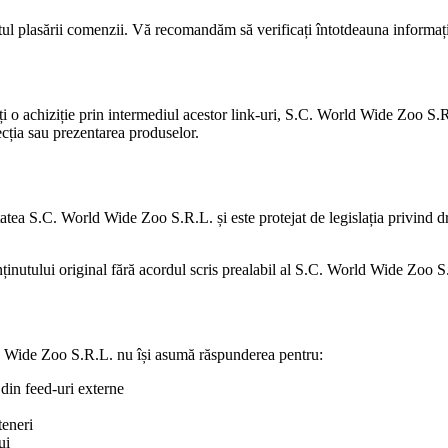
ntul plasării comenzii. Vă recomandăm să verificați întotdeauna informațiil
ați o achiziție prin intermediul acestor link-uri, S.C. World Wide Zoo S.R
ecția sau prezentarea produselor.
tatea S.C. World Wide Zoo S.R.L. și este protejat de legislația privind dr
onținutului original fără acordul scris prealabil al S.C. World Wide Zoo 
orld Wide Zoo S.R.L. nu își asumă răspunderea pentru:
 din feed-uri externe
teneri
ui