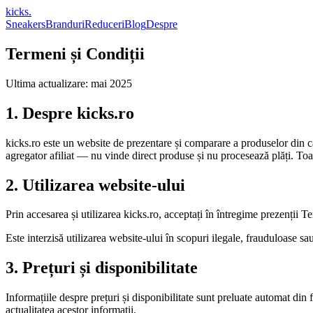
kicks
.
Sneakers
Branduri
Reduceri
Blog
Despre
Termeni și Condiții
Ultima actualizare: mai 2025
1. Despre kicks.ro
kicks.ro este un website de prezentare și comparare a produselor din
agregator afiliat — nu vinde direct produse și nu procesează plăți. Toate
2. Utilizarea website-ului
Prin accesarea și utilizarea kicks.ro, acceptați în întregime prezenții T
Este interzisă utilizarea website-ului în scopuri ilegale, frauduloase s
3. Prețuri și disponibilitate
Informațiile despre prețuri și disponibilitate sunt preluate automat din 
actualitatea acestor informații.