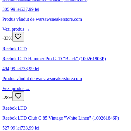
305,99 lei
537,99 lei
Produs vândut de
warsawsneakerstore.com
Vezi produs →
-
33
%
Reebok LTD
Reebok LTD Hammer Pro LTD "Black" (100261803P)
494,99 lei
733,99 lei
Produs vândut de
warsawsneakerstore.com
Vezi produs →
-
28
%
Reebok LTD
Reebok LTD Club C 85 Vintage "White Linen" (100261846P)
527,99 lei
733,99 lei