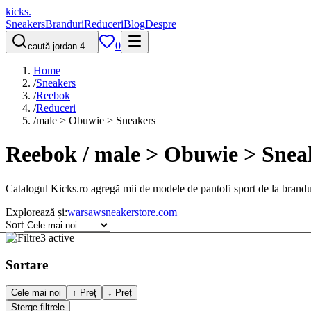
kicks
.
Sneakers
Branduri
Reduceri
Blog
Despre
0
caută jordan 4...
Home
/
Sneakers
/
Reebok
/
Reduceri
/
male > Obuwie > Sneakers
Reebok / male > Obuwie > Sneak
Catalogul Kicks.ro agregă mii de modele de pantofi sport de la brandu
Explorează și:
warsawsneakerstore.com
Sort
Filtre
3 active
Sortare
Cele mai noi
↑ Preț
↓ Preț
Șterge filtrele