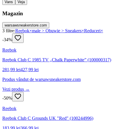
Vans
Veja
Magazin
warsawsneakerstore.com
3
filtre:
Reebok
×
male > Obuwie > Sneakers
×
Reduceri
×
-
34
%
Reebok
Reebok Club C 1985 TV „Chalk Paperwhite” (100000317)
281,99 lei
427,99 lei
Produs vândut de
warsawsneakerstore.com
Vezi produs →
-
50
%
Reebok
Reebok Club C Grounds UK "Red" (100244996)
183,99 lei
366,99 lei