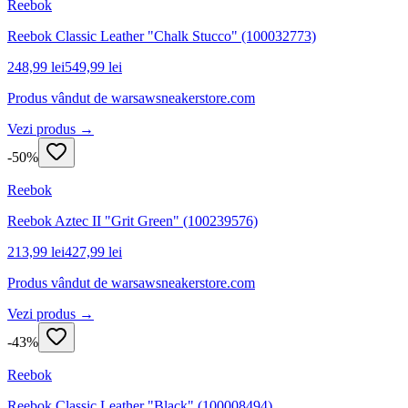
Reebok
Reebok Classic Leather "Chalk Stucco" (100032773)
248,99 lei
549,99 lei
Produs vândut de
warsawsneakerstore.com
Vezi produs →
-
50
%
Reebok
Reebok Aztec II "Grit Green" (100239576)
213,99 lei
427,99 lei
Produs vândut de
warsawsneakerstore.com
Vezi produs →
-
43
%
Reebok
Reebok Classic Leather "Black" (100008494)