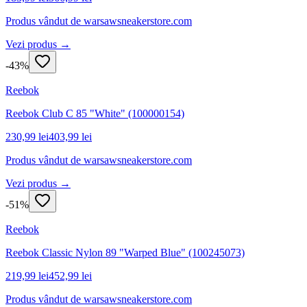
Produs vândut de
warsawsneakerstore.com
Vezi produs →
-
43
%
Reebok
Reebok Club C 85 "White" (100000154)
230,99 lei
403,99 lei
Produs vândut de
warsawsneakerstore.com
Vezi produs →
-
51
%
Reebok
Reebok Classic Nylon 89 "Warped Blue" (100245073)
219,99 lei
452,99 lei
Produs vândut de
warsawsneakerstore.com