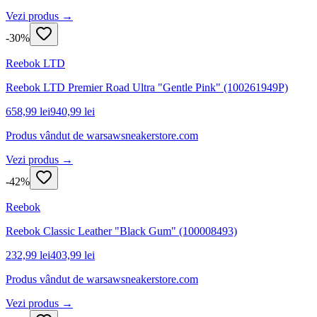
Vezi produs →
-
30
%
Reebok LTD
Reebok LTD Premier Road Ultra "Gentle Pink" (100261949P)
658,99 lei
940,99 lei
Produs vândut de
warsawsneakerstore.com
Vezi produs →
-
42
%
Reebok
Reebok Classic Leather "Black Gum" (100008493)
232,99 lei
403,99 lei
Produs vândut de
warsawsneakerstore.com
Vezi produs →