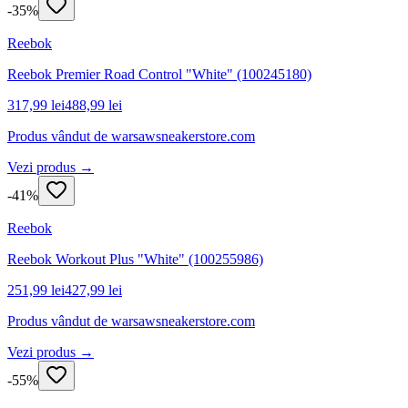
-
35
%
Reebok
Reebok Premier Road Control "White" (100245180)
317,99 lei
488,99 lei
Produs vândut de
warsawsneakerstore.com
Vezi produs →
-
41
%
Reebok
Reebok Workout Plus "White" (100255986)
251,99 lei
427,99 lei
Produs vândut de
warsawsneakerstore.com
Vezi produs →
-
55
%