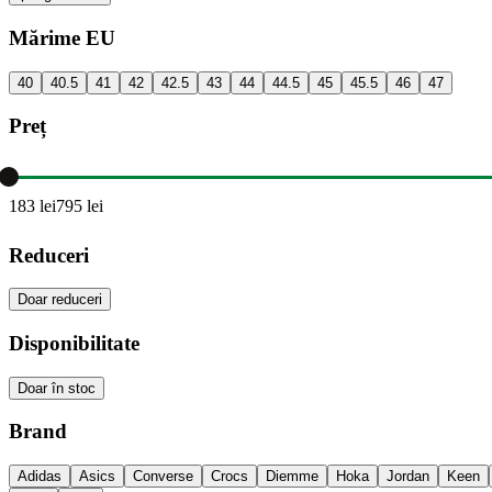
Mărime EU
40
40.5
41
42
42.5
43
44
44.5
45
45.5
46
47
Preț
183
lei
795
lei
Reduceri
Doar reduceri
Disponibilitate
Doar în stoc
Brand
Adidas
Asics
Converse
Crocs
Diemme
Hoka
Jordan
Keen