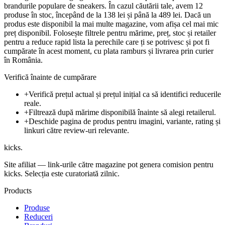
brandurile populare de sneakers. În cazul căutării tale, avem 12
produse în stoc, începând de la 138 lei și până la 489 lei. Dacă un
produs este disponibil la mai multe magazine, vom afișa cel mai mic
preț disponibil. Folosește filtrele pentru mărime, preț, stoc și retailer
pentru a reduce rapid lista la perechile care ți se potrivesc și pot fi
cumpărate în acest moment, cu plata ramburs și livrarea prin curier
în România.
Verifică înainte de cumpărare
+
Verifică prețul actual și prețul inițial ca să identifici reducerile
reale.
+
Filtrează după mărime disponibilă înainte să alegi retailerul.
+
Deschide pagina de produs pentru imagini, variante, rating și
linkuri către review-uri relevante.
kicks
.
Site afiliat — link-urile către magazine pot genera comision pentru
kicks. Selecția este curatoriată zilnic.
Products
Produse
Reduceri