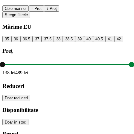
Cele mai noi
↑ Preț
↓ Preț
Șterge filtrele
Mărime EU
35
36
36.5
37
37.5
38
38.5
39
40
40.5
41
42
Preț
138
lei
489
lei
Reduceri
Doar reduceri
Disponibilitate
Doar în stoc
Brand