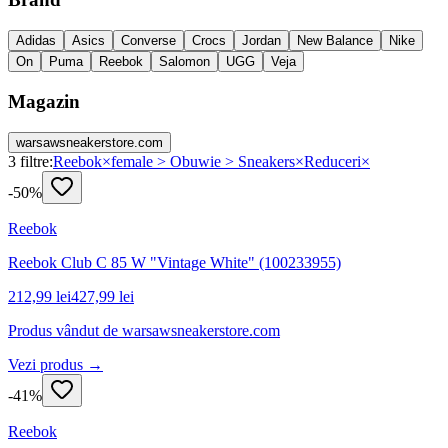
Adidas
Asics
Converse
Crocs
Jordan
New Balance
Nike
On
Puma
Reebok
Salomon
UGG
Veja
Magazin
warsawsneakerstore.com
3
filtre:
Reebok
×
female > Obuwie > Sneakers
×
Reduceri
×
-
50
%
Reebok
Reebok Club C 85 W "Vintage White" (100233955)
212,99 lei
427,99 lei
Produs vândut de
warsawsneakerstore.com
Vezi produs →
-
41
%
Reebok