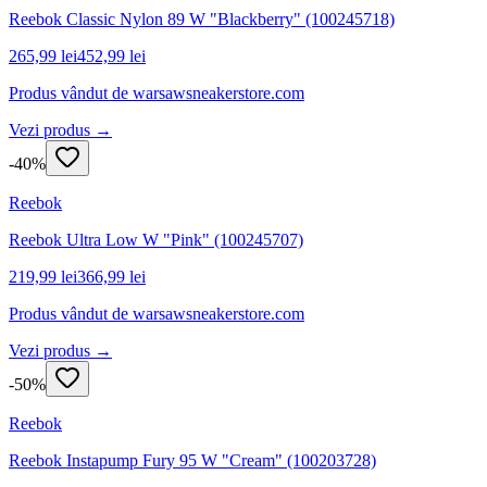
Reebok Classic Nylon 89 W "Blackberry" (100245718)
265,99 lei
452,99 lei
Produs vândut de
warsawsneakerstore.com
Vezi produs →
-
40
%
Reebok
Reebok Ultra Low W "Pink" (100245707)
219,99 lei
366,99 lei
Produs vândut de
warsawsneakerstore.com
Vezi produs →
-
50
%
Reebok
Reebok Instapump Fury 95 W "Cream" (100203728)