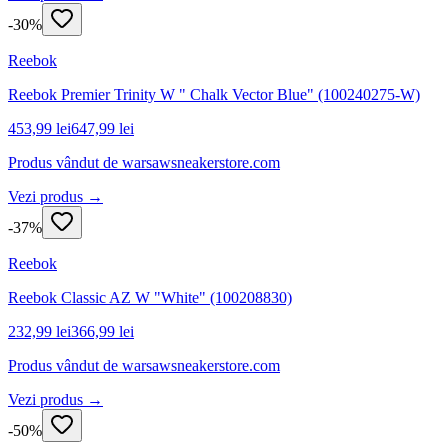
-
30
%
Reebok
Reebok Premier Trinity W " Chalk Vector Blue" (100240275-W)
453,99 lei
647,99 lei
Produs vândut de
warsawsneakerstore.com
Vezi produs →
-
37
%
Reebok
Reebok Classic AZ W "White" (100208830)
232,99 lei
366,99 lei
Produs vândut de
warsawsneakerstore.com
Vezi produs →
-
50
%