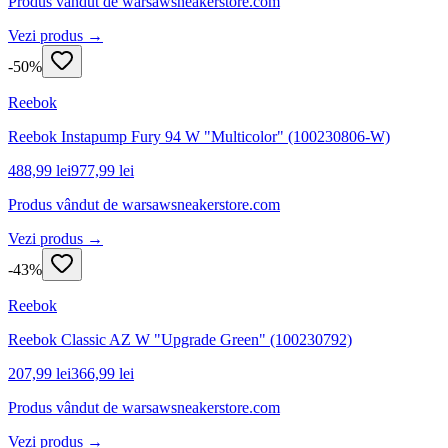
Produs vândut de
warsawsneakerstore.com
Vezi produs →
-
50
%
Reebok
Reebok Instapump Fury 94 W "Multicolor" (100230806-W)
488,99 lei
977,99 lei
Produs vândut de
warsawsneakerstore.com
Vezi produs →
-
43
%
Reebok
Reebok Classic AZ W "Upgrade Green" (100230792)
207,99 lei
366,99 lei
Produs vândut de
warsawsneakerstore.com
Vezi produs →