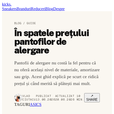
kicks
.
Sneakers
Branduri
Reduceri
Blog
Despre
BLOG /
GUIDE
În spatele prețului
pantofilor de
alergare
Pantofii de alergare nu costă la fel pentru că
nu oferă același nivel de materiale, amortizare
sau grip. Acest ghid explică pe scurt ce ridică
prețul și când merită să plătești mai mult.
↗
VLAD
PUBLICAT
ACTUALIZAT
10
CIUTACU
13.06.2026
20.06.2026
MIN.
SHARE
TAGURI
ASICS