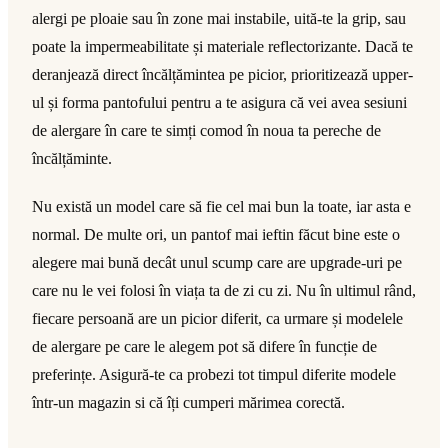
alergi pe ploaie sau în zone mai instabile, uită-te la grip, sau
poate la impermeabilitate și materiale reflectorizante. Dacă te
deranjează direct încălțămintea pe picior, prioritizează upper-
ul și forma pantofului pentru a te asigura că vei avea sesiuni
de alergare în care te simți comod în noua ta pereche de
încălțăminte.
Nu există un model care să fie cel mai bun la toate, iar asta e
normal. De multe ori, un pantof mai ieftin făcut bine este o
alegere mai bună decât unul scump care are upgrade-uri pe
care nu le vei folosi în viața ta de zi cu zi. Nu în ultimul rând,
fiecare persoană are un picior diferit, ca urmare și modelele
de alergare pe care le alegem pot să difere în funcție de
preferințe. Asigură-te ca probezi tot timpul diferite modele
într-un magazin si că îți cumperi mărimea corectă.