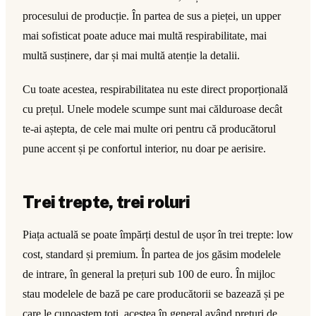
procesului de producție. În partea de sus a pieței, un upper
mai sofisticat poate aduce mai multă respirabilitate, mai
multă susținere, dar și mai multă atenție la detalii.
Cu toate acestea, respirabilitatea nu este direct proporțională
cu prețul. Unele modele scumpe sunt mai călduroase decât
te-ai aștepta, de cele mai multe ori pentru că producătorul
pune accent și pe confortul interior, nu doar pe aerisire.
Trei trepte, trei roluri
Piața actuală se poate împărți destul de ușor în trei trepte: low
cost, standard și premium. În partea de jos găsim modelele
de intrare, în general la prețuri sub 100 de euro. În mijloc
stau modelele de bază pe care producătorii se bazează și pe
care le cunoaștem toți, acestea în general având prețuri de