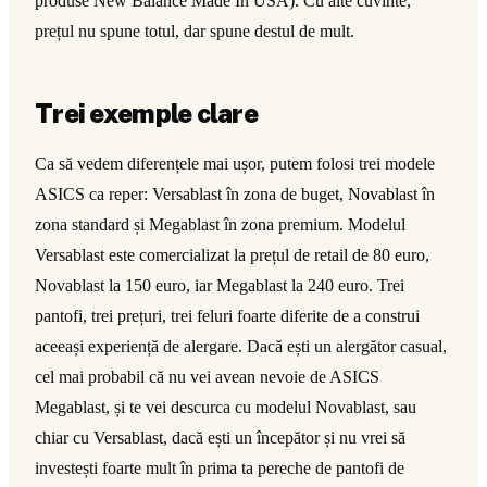
produse New Balance Made In USA). Cu alte cuvinte,
prețul nu spune totul, dar spune destul de mult.
Trei exemple clare
Ca să vedem diferențele mai ușor, putem folosi trei modele
ASICS ca reper: Versablast în zona de buget, Novablast în
zona standard și Megablast în zona premium. Modelul
Versablast este comercializat la prețul de retail de 80 euro,
Novablast la 150 euro, iar Megablast la 240 euro. Trei
pantofi, trei prețuri, trei feluri foarte diferite de a construi
aceeași experiență de alergare. Dacă ești un alergător casual,
cel mai probabil că nu vei avean nevoie de ASICS
Megablast, și te vei descurca cu modelul Novablast, sau
chiar cu Versablast, dacă ești un începător și nu vrei să
investești foarte mult în prima ta pereche de pantofi de