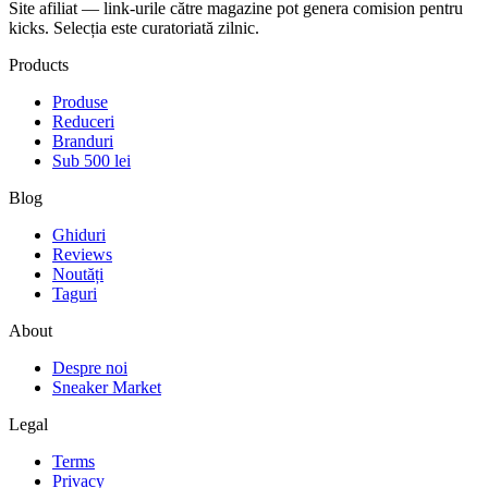
Site afiliat — link-urile către magazine pot genera comision pentru
kicks. Selecția este curatoriată zilnic.
Products
Produse
Reduceri
Branduri
Sub 500 lei
Blog
Ghiduri
Reviews
Noutăți
Taguri
About
Despre noi
Sneaker Market
Legal
Terms
Privacy