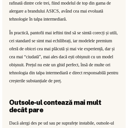
rafinată dintre cele trei, fiind modelul de top din gama de
alergare a brandului ASICS, având cea mai evoluată
tehnologie în talpa intermediară.
În practică, pantofii mai ieftini tind să se simtă corecți și utili,
cei standard se simt mai echilibrați, iar modelele premium
oferă de obicei cea mai plăcută și mai vie experiență, dar și
cea mai “ciudată”, mai ales dacă ești obișnuit cu un model
obișnuit. Prețul nu este un ghid perfect, însă de multe ori
tehnologia din talpa intermediară e direct responsabilă pentru
creșterile substanțiale de preț.
Outsole-ul contează mai mult
decât pare
Dacă alergi des pe ud sau pe suprafețe instabile, outsole-ul