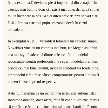
(talpa exterioară) devine o piesă importantă din ecuație. Un
cauciuc mai bun nu doar că rezistă mai bine, dar îți dă și mai
multă încredere la pas. Și aici diferențele de preț se văd clar,
însă diferența este mai puțin sesizabilă decât în cazul
midsole-ului.
În exemplul ASICS, Versablast folosește un cauciuc simplu,
Novablast vine cu un compus mai bun, iar Megablast oferă
cea mai sigură aderență dintre cele trei, fiind modelul
recomandat pentru profesioniști. Pe scurt, modelul premium
prinde cel mai bine terenul, modelul standard stă foarte bine,
iar modelul ieftin face câteva compromisuri pentru a putea fi
comercializat la prețul respectiv.
Asta nu înseamnă că un pantof mai ieftin este automat slab.
Înseamnă doar că, dacă alergi mult în condiții dificile, merită
să verifici ce fel de cauciuc primești pentru banii tăi. Pentru