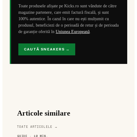
Toate produsele afișate pe Kicks.ro sunt vândute de către
magazine partenere, care emit factură fiscală, și sunt
100% autentice. În cazul în care nu ești mulțumit cu
produsul, beneficiezi de o perioadă de retur și de perioada
de garanție oferită în
Uniunea Europeană
.
CAUTĂ SNEAKERS →
Articole similare
TOATE ARTICOLELE →
GUIDE
· 10 MIN.