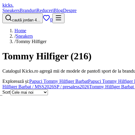
kicks
.
Sneakers
Branduri
Reduceri
Blog
Despre
0
caută jordan 4...
Home
/
Sneakers
/
Tommy Hilfiger
Tommy Hilfiger
(
216
)
Catalogul Kicks.ro agregă mii de modele de pantofi sport de la brandu
Explorează și:
Papuci Tommy Hilfiger Barbat
Papuci Tommy Hilfiger
Hilfiger Barbat / MSS2026SP / presaless2026
Tommy Hilfiger Barbat 
Sort
Filtre
1 active
Sortare
Cele mai noi
↑ Preț
↓ Preț
Șterge filtrele