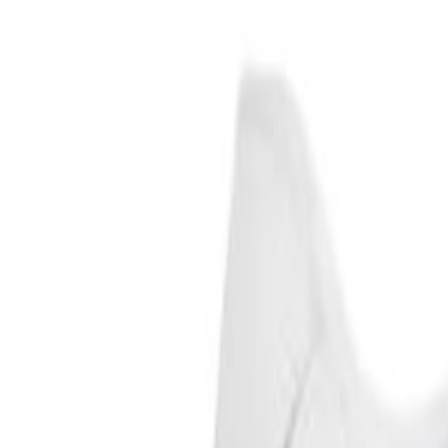
Tommy Hilfiger
Pantofi sport Tommy Hilfiger ESSENTIAL COURT SNEAKER
312 lei
480 lei
Produs vândut de
various-brands.ro
Vezi produs →
-
35
%
Tommy Hilfiger
Pantofi sport Tommy Hilfiger TJW Flatform ESS
315,25 lei
485 lei
Produs vândut de
various-brands.ro
Vezi produs →
-
35
%
Tommy Hilfiger