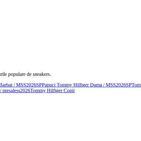
rile populare de sneakers.
 Barbat / MSS2026SP
Papuci Tommy Hilfiger Dama / MSS2026SP
Tomm
/ presaless2026
Tommy Hilfiger Copii