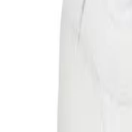
Pantofi sport Tommy Hilfiger THE GREENWICH LEATHER
347,75 lei
535 lei
Produs vândut de
various-brands.ro
Vezi produs →
-
35
%
Tommy Hilfiger
Pantofi sport Tommy Hilfiger ARCHIVE'25
347,75 lei
535 lei
Produs vândut de
various-brands.ro
Vezi produs →
-
35
%
Tommy Hilfiger
Pantofi sport Tommy Hilfiger TJW Flatform ESS