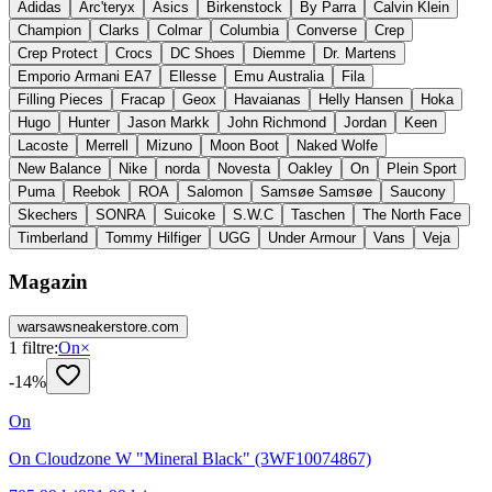
Adidas
Arc'teryx
Asics
Birkenstock
By Parra
Calvin Klein
Champion
Clarks
Colmar
Columbia
Converse
Crep
Crep Protect
Crocs
DC Shoes
Diemme
Dr. Martens
Emporio Armani EA7
Ellesse
Emu Australia
Fila
Filling Pieces
Fracap
Geox
Havaianas
Helly Hansen
Hoka
Hugo
Hunter
Jason Markk
John Richmond
Jordan
Keen
Lacoste
Merrell
Mizuno
Moon Boot
Naked Wolfe
New Balance
Nike
norda
Novesta
Oakley
On
Plein Sport
Puma
Reebok
ROA
Salomon
Samsøe Samsøe
Saucony
Skechers
SONRA
Suicoke
S.W.C
Taschen
The North Face
Timberland
Tommy Hilfiger
UGG
Under Armour
Vans
Veja
Magazin
warsawsneakerstore.com
1
filtre:
On
×
-
14
%
On
On Cloudzone W "Mineral Black" (3WF10074867)