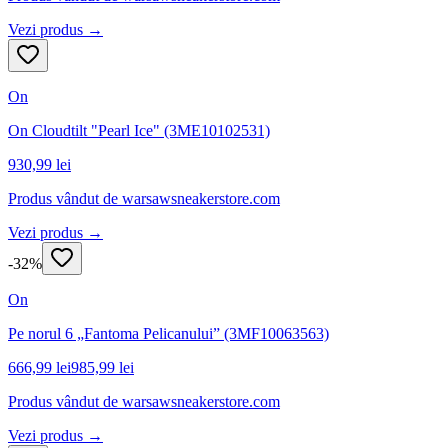
Vezi produs →
On
On Cloudtilt "Pearl Ice" (3ME10102531)
930,99 lei
Produs vândut de
warsawsneakerstore.com
Vezi produs →
-
32
%
On
Pe norul 6 „Fantoma Pelicanului” (3MF10063563)
666,99 lei
985,99 lei
Produs vândut de
warsawsneakerstore.com
Vezi produs →