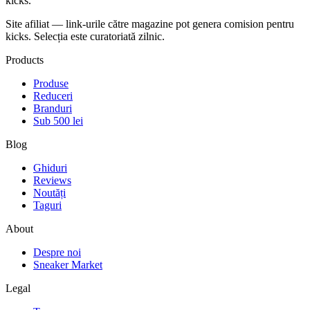
kicks
.
Site afiliat — link-urile către magazine pot genera comision pentru
kicks. Selecția este curatoriată zilnic.
Products
Produse
Reduceri
Branduri
Sub 500 lei
Blog
Ghiduri
Reviews
Noutăți
Taguri
About
Despre noi
Sneaker Market
Legal