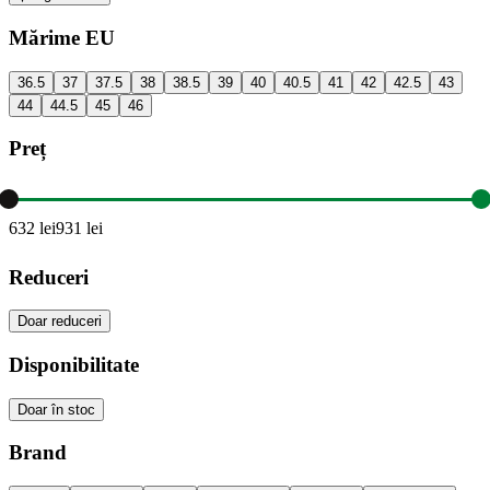
Mărime EU
36.5
37
37.5
38
38.5
39
40
40.5
41
42
42.5
43
44
44.5
45
46
Preț
632
lei
931
lei
Reduceri
Doar reduceri
Disponibilitate
Doar în stoc
Brand