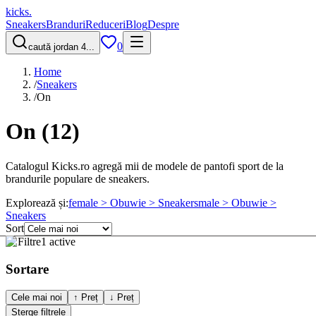
kicks
.
Sneakers
Branduri
Reduceri
Blog
Despre
0
caută jordan 4...
Home
/
Sneakers
/
On
On
(
12
)
Catalogul Kicks.ro agregă mii de modele de pantofi sport de la
brandurile populare de sneakers.
Explorează și:
female > Obuwie > Sneakers
male > Obuwie >
Sneakers
Sort
Filtre
1 active
Sortare
Cele mai noi
↑ Preț
↓ Preț
Șterge filtrele