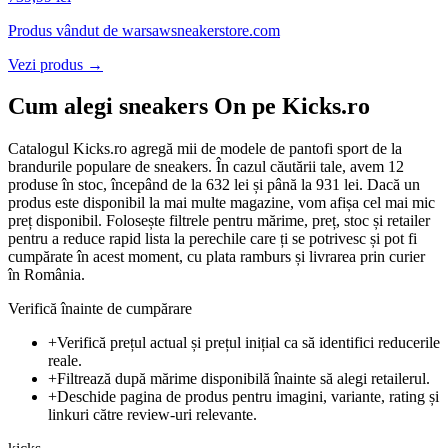
Produs vândut de
warsawsneakerstore.com
Vezi produs →
Cum alegi sneakers On pe Kicks.ro
Catalogul Kicks.ro agregă mii de modele de pantofi sport de la
brandurile populare de sneakers. În cazul căutării tale, avem 12
produse în stoc, începând de la 632 lei și până la 931 lei. Dacă un
produs este disponibil la mai multe magazine, vom afișa cel mai mic
preț disponibil. Folosește filtrele pentru mărime, preț, stoc și retailer
pentru a reduce rapid lista la perechile care ți se potrivesc și pot fi
cumpărate în acest moment, cu plata ramburs și livrarea prin curier
în România.
Verifică înainte de cumpărare
+
Verifică prețul actual și prețul inițial ca să identifici reducerile
reale.
+
Filtrează după mărime disponibilă înainte să alegi retailerul.
+
Deschide pagina de produs pentru imagini, variante, rating și
linkuri către review-uri relevante.