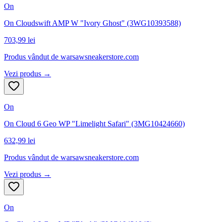
On
On Cloudswift AMP W "Ivory Ghost" (3WG10393588)
703,99 lei
Produs vândut de
warsawsneakerstore.com
Vezi produs →
On
On Cloud 6 Geo WP "Limelight Safari" (3MG10424660)
632,99 lei
Produs vândut de
warsawsneakerstore.com
Vezi produs →
On