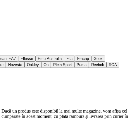
mani EA7
Ellesse
Emu Australia
Fila
Fracap
Geox
ke
Novesta
Oakley
On
Plein Sport
Puma
Reebok
ROA
c. Dacă un produs este disponibil la mai multe magazine, vom afișa cel
 fi cumpărate în acest moment, cu plata ramburs și livrarea prin curier în