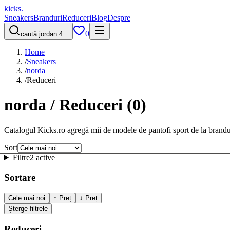
kicks
.
Sneakers
Branduri
Reduceri
Blog
Despre
0
caută jordan 4...
Home
/
Sneakers
/
norda
/
Reduceri
norda / Reduceri
(
0
)
Catalogul Kicks.ro agregă mii de modele de pantofi sport de la brandu
Sort
Filtre
2 active
Sortare
Cele mai noi
↑ Preț
↓ Preț
Șterge filtrele
Reduceri