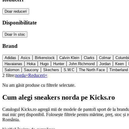
Doar reduceri
Disponibilitate
Doar în stoc
Brand
Adidas
Asics
Birkenstock
Calvin Klein
Clarks
Colmar
Columb
Havaianas
Hoka
Hugo
Hunter
John Richmond
Jordan
Keen
Salomon
Saucony
Skechers
S.W.C
The North Face
Timberland
2
filtre:
norda
×
Reduceri
×
Nu am găsit produse cu filtrele selectate.
Cum alegi sneakers norda pe Kicks.ro
Catalogul Kicks.ro agregă mii de modele de pantofi sport de la brandur
mai mic preț disponibil. Folosește filtrele pentru mărime, preț, stoc și r
România.