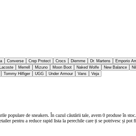
ia
Converse
Crep Protect
Crocs
Diemme
Dr. Martens
Emporio Ar
Lacoste
Merrell
Mizuno
Moon Boot
Naked Wolfe
New Balance
Ni
Tommy Hilfiger
UGG
Under Armour
Vans
Veja
ile populare de sneakers. În cazul căutării tale, avem 0 produse în sto
etailer pentru a reduce rapid lista la perechile care ți se potrivesc și pot