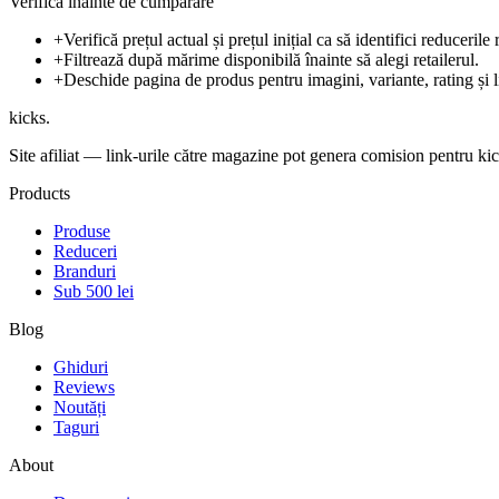
Verifică înainte de cumpărare
+
Verifică prețul actual și prețul inițial ca să identifici reducerile 
+
Filtrează după mărime disponibilă înainte să alegi retailerul.
+
Deschide pagina de produs pentru imagini, variante, rating și l
kicks
.
Site afiliat — link-urile către magazine pot genera comision pentru kick
Products
Produse
Reduceri
Branduri
Sub 500 lei
Blog
Ghiduri
Reviews
Noutăți
Taguri
About