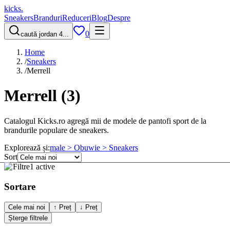
kicks
.
Sneakers
Branduri
Reduceri
Blog
Despre
0
caută jordan 4...
Home
/
Sneakers
/
Merrell
Merrell
(
3
)
Catalogul Kicks.ro agregă mii de modele de pantofi sport de la
brandurile populare de sneakers.
Explorează și:
male > Obuwie > Sneakers
Sort
Filtre
1 active
Sortare
Cele mai noi
↑ Preț
↓ Preț
Șterge filtrele