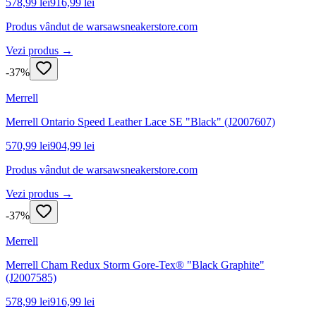
578,99 lei
916,99 lei
Produs vândut de
warsawsneakerstore.com
Vezi produs →
-
37
%
Merrell
Merrell Ontario Speed Leather Lace SE "Black" (J2007607)
570,99 lei
904,99 lei
Produs vândut de
warsawsneakerstore.com
Vezi produs →
-
37
%
Merrell
Merrell Cham Redux Storm Gore-Tex® "Black Graphite"
(J2007585)
578,99 lei
916,99 lei