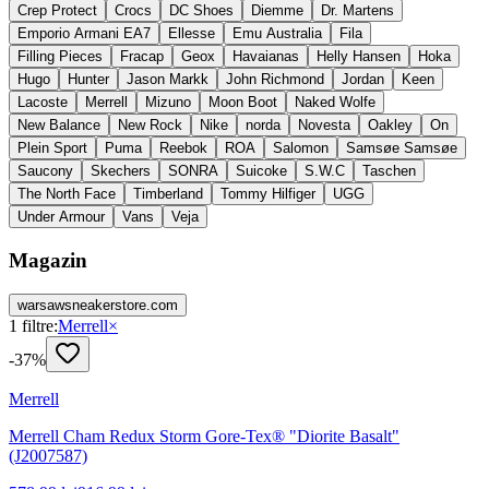
Crep Protect
Crocs
DC Shoes
Diemme
Dr. Martens
Emporio Armani EA7
Ellesse
Emu Australia
Fila
Filling Pieces
Fracap
Geox
Havaianas
Helly Hansen
Hoka
Hugo
Hunter
Jason Markk
John Richmond
Jordan
Keen
Lacoste
Merrell
Mizuno
Moon Boot
Naked Wolfe
New Balance
New Rock
Nike
norda
Novesta
Oakley
On
Plein Sport
Puma
Reebok
ROA
Salomon
Samsøe Samsøe
Saucony
Skechers
SONRA
Suicoke
S.W.C
Taschen
The North Face
Timberland
Tommy Hilfiger
UGG
Under Armour
Vans
Veja
Magazin
warsawsneakerstore.com
1
filtre:
Merrell
×
-
37
%
Merrell
Merrell Cham Redux Storm Gore-Tex® "Diorite Basalt"
(J2007587)