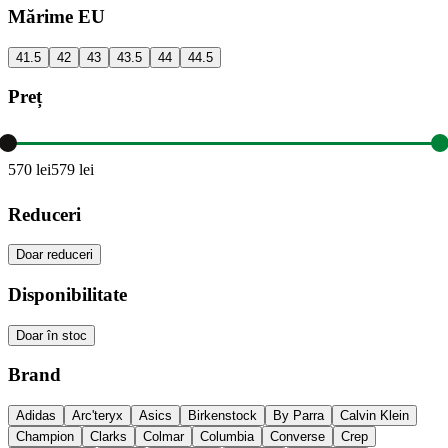
Mărime EU
41.5
42
43
43.5
44
44.5
Preț
570
lei
579
lei
Reduceri
Doar reduceri
Disponibilitate
Doar în stoc
Brand
Adidas
Arc'teryx
Asics
Birkenstock
By Parra
Calvin Klein
Champion
Clarks
Colmar
Columbia
Converse
Crep