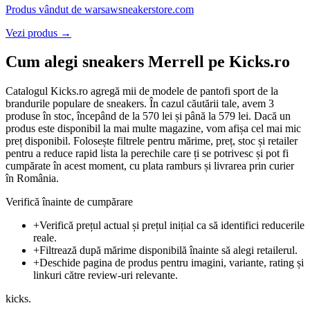
Produs vândut de
warsawsneakerstore.com
Vezi produs →
Cum alegi sneakers Merrell pe Kicks.ro
Catalogul Kicks.ro agregă mii de modele de pantofi sport de la
brandurile populare de sneakers. În cazul căutării tale, avem 3
produse în stoc, începând de la 570 lei și până la 579 lei. Dacă un
produs este disponibil la mai multe magazine, vom afișa cel mai mic
preț disponibil. Folosește filtrele pentru mărime, preț, stoc și retailer
pentru a reduce rapid lista la perechile care ți se potrivesc și pot fi
cumpărate în acest moment, cu plata ramburs și livrarea prin curier
în România.
Verifică înainte de cumpărare
+
Verifică prețul actual și prețul inițial ca să identifici reducerile
reale.
+
Filtrează după mărime disponibilă înainte să alegi retailerul.
+
Deschide pagina de produs pentru imagini, variante, rating și
linkuri către review-uri relevante.
kicks
.