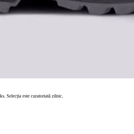
.ro
ile populare de sneakers. În cazul căutării tale, avem 4 produse în stoc,
Folosește filtrele pentru mărime, preț, stoc și retailer pentru a reduce rap
reale.
inkuri către review-uri relevante.
s. Selecția este curatoriată zilnic.