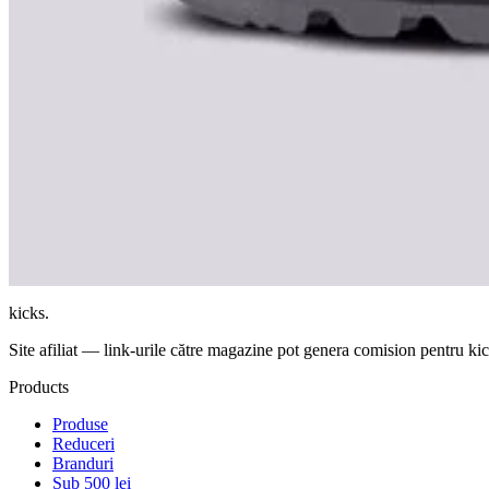
Vezi produs →
Cum alegi sneakers Helly Hansen pe Kicks
Catalogul Kicks.ro agregă mii de modele de pantofi sport de la brandur
disponibil la mai multe magazine, vom afișa cel mai mic preț disponibil. 
moment, cu plata ramburs și livrarea prin curier în România.
Verifică înainte de cumpărare
+
Verifică prețul actual și prețul inițial ca să identifici reducerile 
+
Filtrează după mărime disponibilă înainte să alegi retailerul.
+
Deschide pagina de produs pentru imagini, variante, rating și l
kicks
.
Site afiliat — link-urile către magazine pot genera comision pentru kick
Products
Produse
Reduceri
Branduri
Sub 500 lei