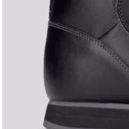
689,99 lei
Produs vândut de
sizeer.ro
Vezi produs →
Helly Hansen
Helly Hansen The Forester
689,99 lei
Produs vândut de
sizeer.ro
Vezi produs →
Helly Hansen
Helly Hansen The Forester
689,99 lei
Produs vândut de
sizeer.ro