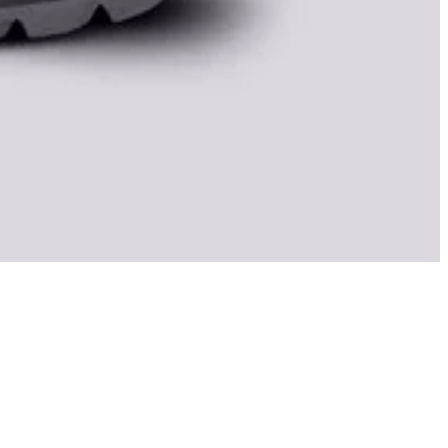
 începând de la 689 lei și până la 800 lei. Dacă un produs este
id lista la perechile care ți se potrivesc și pot fi cumpărate în acest