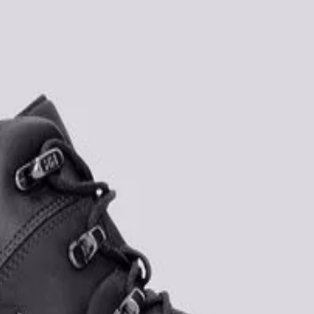
Vans
Veja