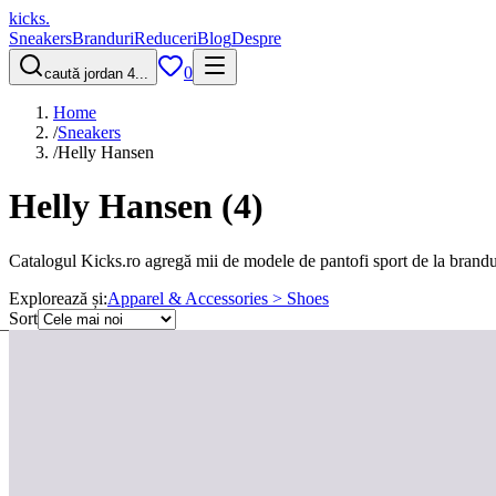
kicks
.
Sneakers
Branduri
Reduceri
Blog
Despre
0
caută jordan 4...
Home
/
Sneakers
/
Helly Hansen
Helly Hansen
(
4
)
Catalogul Kicks.ro agregă mii de modele de pantofi sport de la brandu
Explorează și:
Apparel & Accessories > Shoes
Sort
Filtre
1 active
Sortare
Cele mai noi
↑ Preț
↓ Preț
Șterge filtrele
Mărime EU