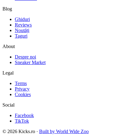
Blog
Ghiduri
Reviews
Noutăți
Taguri
About
Despre noi
Sneaker Market
Legal
Terms
Privacy
Cookies
Social
Facebook
TikTok
©
2026
Kicks.ro ·
Built by World Wide Zoo