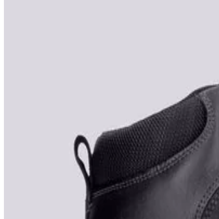
The North Face
Timberland
Tommy Hilfiger
UGG
Under Armour
Magazin
sizeer.ro
1
filtre:
Helly Hansen
×
Helly Hansen
Helly Hansen Cascade Mid
799,99 lei
Produs vândut de
sizeer.ro
Vezi produs →
Helly Hansen
Helly Hansen The Forester