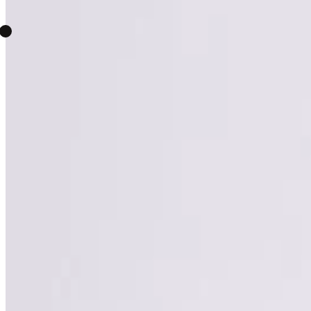
99
lei
180
lei
Reduceri
Doar reduceri
Disponibilitate
Doar în stoc
Brand
Adidas
Arc'teryx
Asics
Birkenstock
By Parra
Calvin Klein
Cha
Ellesse
Emu Australia
Fila
Filling Pieces
Fracap
Geox
Havaia
Naked Wolfe
New Balance
Nike
norda
Novesta
Oakley
On
P
The North Face
Timberland
Tommy Hilfiger
UGG
Under Armour
Magazin