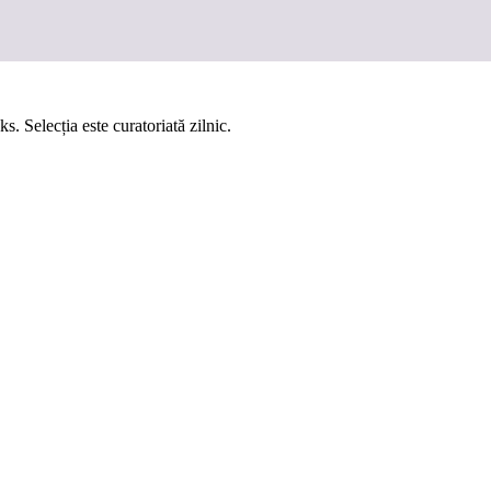
reale.
inkuri către review-uri relevante.
s. Selecția este curatoriată zilnic.