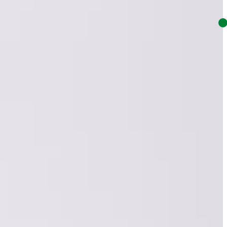
ocs
DC Shoes
Diemme
Dr. Martens
Emporio Armani EA7
nd
Jordan
Keen
Lacoste
Merrell
Mizuno
Moon Boot
ony
Skechers
SONRA
Suicoke
S.W.C
Taschen