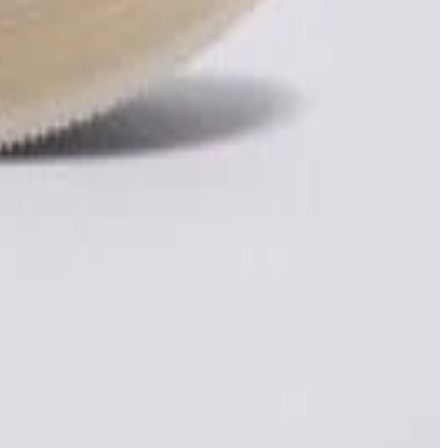
, începând de la 99 lei și până la 180 lei. Dacă un produs este
id lista la perechile care ți se potrivesc și pot fi cumpărate în acest