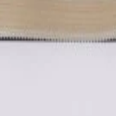
ile populare de sneakers. În cazul căutării tale, avem 10 produse în stoc
Folosește filtrele pentru mărime, preț, stoc și retailer pentru a reduce rap