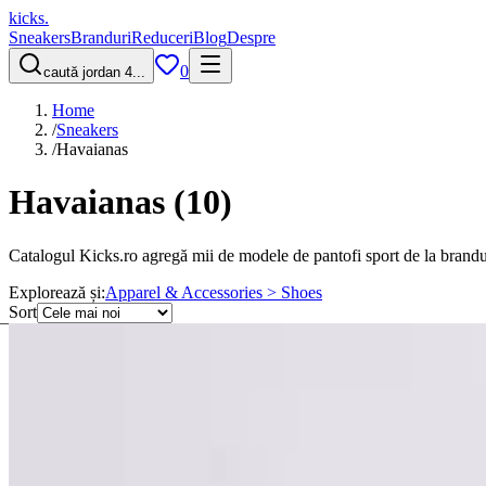
kicks
.
Sneakers
Branduri
Reduceri
Blog
Despre
0
caută jordan 4...
Home
/
Sneakers
/
Havaianas
Havaianas
(
10
)
Catalogul Kicks.ro agregă mii de modele de pantofi sport de la brandu
Explorează și:
Apparel & Accessories > Shoes
Sort
Filtre
1 active
Sortare
Cele mai noi
↑ Preț
↓ Preț
Șterge filtrele
Preț