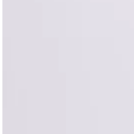
Havaianas
Havaianas Slim Square
179,99 lei
Produs vândut de
sizeer.ro
Vezi produs →
Havaianas
Havaianas Top Senses
99,99 lei
Produs vândut de
sizeer.ro
Vezi produs →
Havaianas