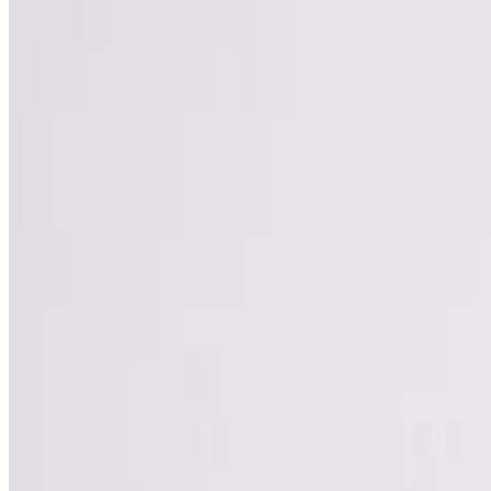
sizeer.ro
1
filtre:
Havaianas
×
Havaianas
Havaianas Top Senses
99,99 lei
Produs vândut de
sizeer.ro
Vezi produs →
-
19
%
Havaianas
Havaianas Brasil Logo
129,99 lei
159,99 lei
Produs vândut de
sizeer.ro
Vezi produs →