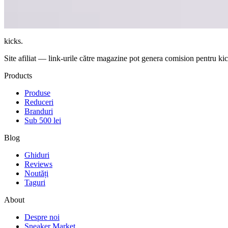
+
Verifică prețul actual și prețul inițial ca să identifici reducerile 
+
Filtrează după mărime disponibilă înainte să alegi retailerul.
+
Deschide pagina de produs pentru imagini, variante, rating și l
kicks
.
Site afiliat — link-urile către magazine pot genera comision pentru kick
Products
Produse
Reduceri
Branduri
Sub 500 lei
Blog
Ghiduri
Reviews
Noutăți
Taguri
About
Despre noi
Sneaker Market