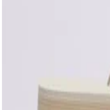
Havaianas Top
99,99 lei
Produs vândut de
sizeer.ro
Vezi produs →
Havaianas
Havaianas Brasil Logo
159,99 lei
Produs vândut de
sizeer.ro
Vezi produs →
Havaianas
Havaianas Top Senses
99,99 lei