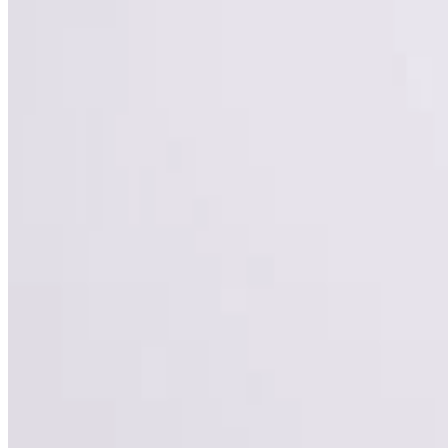
Havaianas
Havaianas Slim Square
179,99 lei
Produs vândut de
sizeer.ro
Vezi produs →
-
22
%
Havaianas
Havaianas Slim Square
139,99 lei
179,99 lei
Produs vândut de
sizeer.ro
Vezi produs →