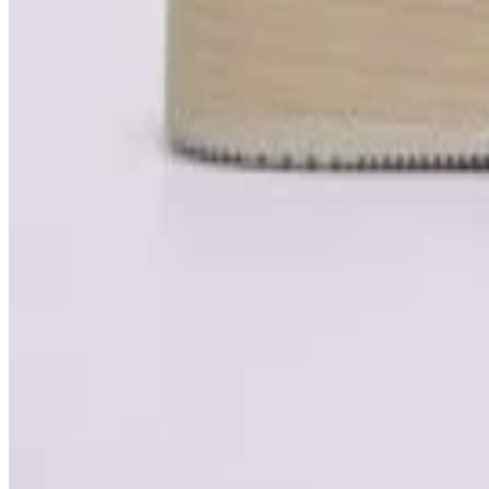
Produs vândut de
sizeer.ro
Vezi produs →
-
18
%
Havaianas
Havaianas Slim Flatform
139,99 lei
169,99 lei
Produs vândut de
sizeer.ro
Vezi produs →
Cum alegi sneakers Havaianas pe Kicks.ro
Catalogul Kicks.ro agregă mii de modele de pantofi sport de la brandur
disponibil la mai multe magazine, vom afișa cel mai mic preț disponibil. 
moment, cu plata ramburs și livrarea prin curier în România.
Verifică înainte de cumpărare