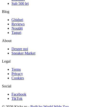
Sub 500 lei
Blog
Ghiduri
Reviews
Noutăți
Taguri
About
Despre noi
Sneaker Market
Legal
Terms
Privacy
Cookies
Social
Facebook
TikTok
©
2026
Kicks.ro ·
Built by World Wide Zoo