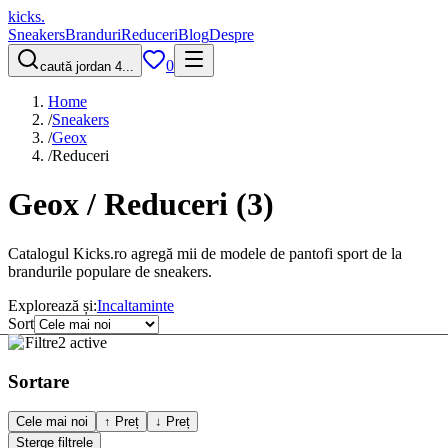
kicks
.
Sneakers
Branduri
Reduceri
Blog
Despre
0
caută jordan 4...
Home
/
Sneakers
/
Geox
/
Reduceri
Geox / Reduceri
(
3
)
Catalogul Kicks.ro agregă mii de modele de pantofi sport de la
brandurile populare de sneakers.
Explorează și:
Incaltaminte
Sort
Filtre
2 active
Sortare
Cele mai noi
↑ Preț
↓ Preț
Șterge filtrele