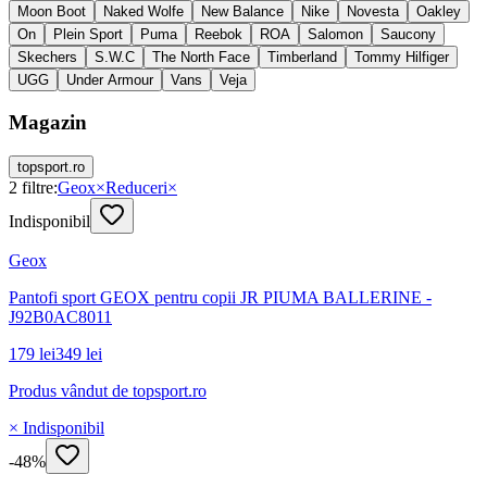
Moon Boot
Naked Wolfe
New Balance
Nike
Novesta
Oakley
On
Plein Sport
Puma
Reebok
ROA
Salomon
Saucony
Skechers
S.W.C
The North Face
Timberland
Tommy Hilfiger
UGG
Under Armour
Vans
Veja
Magazin
topsport.ro
2
filtre:
Geox
×
Reduceri
×
Indisponibil
Geox
Pantofi sport GEOX pentru copii JR PIUMA BALLERINE -
J92B0AC8011
179 lei
349 lei
Produs vândut de
topsport.ro
× Indisponibil
-
48
%