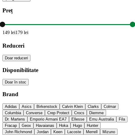
Preț
149
lei
179
lei
Reduceri
Doar reduceri
Disponibilitate
Doar în stoc
Brand
Adidas
Asics
Birkenstock
Calvin Klein
Clarks
Colmar
Columbia
Converse
Crep Protect
Crocs
Diemme
Dr. Martens
Emporio Armani EA7
Ellesse
Emu Australia
Fila
Fracap
Geox
Havaianas
Hoka
Hugo
Hunter
John Richmond
Jordan
Keen
Lacoste
Merrell
Mizuno